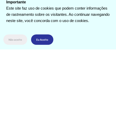
Importante
impedir terceiros
Este site faz uso de cookies que podem conter informações
de utilizá-lo
de rastreamento sobre os visitantes. Ao continuar navegando
indevidamente; e
neste site, você concorda com o uso de cookies.
(iii) estruturar
eventual cessão da
titularidade do
Não aceito
Eu Aceito
produto, marca,
etc.
O foco está no(a):
Registro da propriedade intelectual;
Elaboração de contratos de cessão;
Defesa perante as vias competentes da titularidade
da propriedade intelectual.