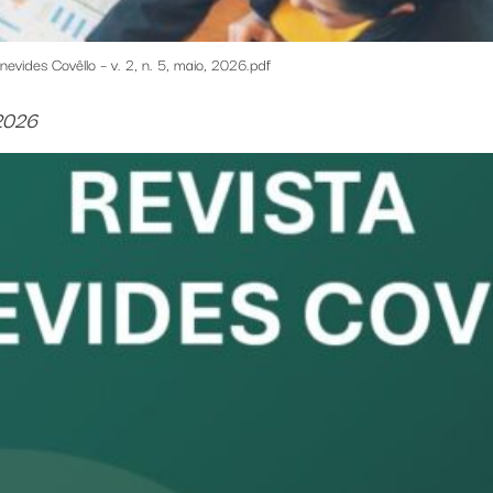
nevides Covêllo – v. 2, n. 5, maio, 2026.pdf
 2026