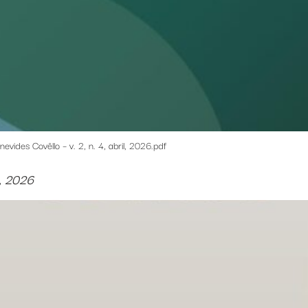
evides Covêllo – v. 2, n. 4, abril, 2026.pdf
o, 2026