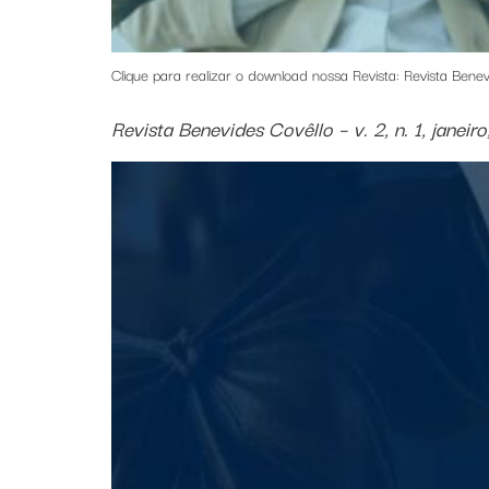
Clique para realizar o download nossa Revista: Revista Benevi
Revista Benevides Covêllo – v. 2, n. 1, janeir