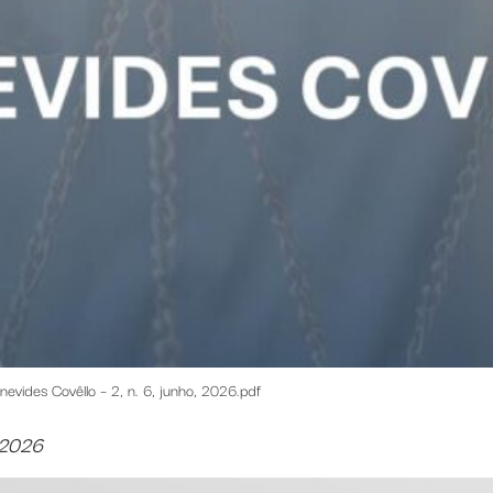
nevides Covêllo – 2, n. 6, junho, 2026.pdf
, 2026