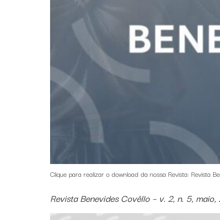
Clique para realizar o download da nossa Revista: Revista Be
Revista Benevides Covêllo – v. 2, n. 5, maio