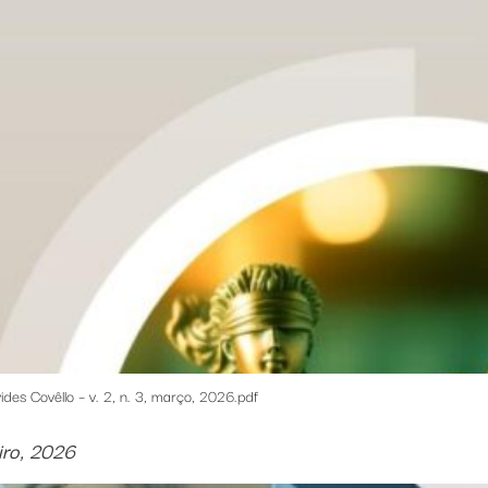
ides Covêllo – v. 2, n. 3, março, 2026.pdf
eiro, 2026