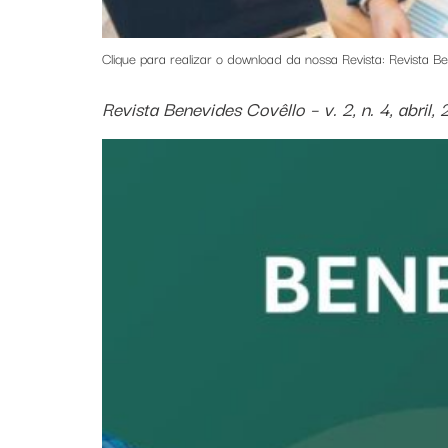
Clique para realizar o download da nossa Revista: Revista Be
Revista Benevides Covêllo – v. 2, n. 4, abril,