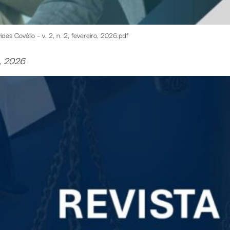
des Covêllo – v. 2, n. 2, fevereiro, 2026.pdf
o, 2026