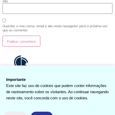
Site
Guardar o meu nome, email e site neste navegador para a próxima vez
que eu comentar.
Importante
O Tradicional de mão dadas com a inovação
Este site faz uso de cookies que podem conter informações
Início
Quem somos
Áreas de Atuação
de rastreamento sobre os visitantes. Ao continuar navegando
neste site, você concorda com o uso de cookies.
Blog
Contato